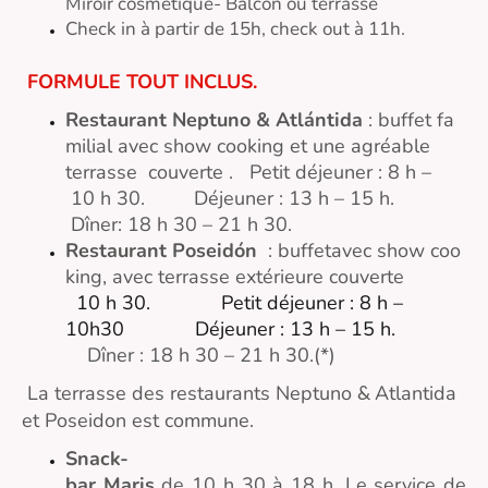
Miroir cosmétique- Balcon ou terrasse
Check in à partir de 15h, check out à 11h.
FORMULE TOUT INCLUS.
Restaurant Neptuno & Atlántida
: buffet fa
milial avec show cooking et une agréable
terrasse couverte .
Petit déjeuner : 8 h –
10 h 30. Déjeuner : 13 h – 15 h.
Dîner: 18 h 30 – 21 h 30.
Restaurant Poseidón
: buffetavec show coo
king, avec terrasse extérieure couverte
10 h 30.
Petit déjeuner : 8 h –
10h30 Déjeuner : 13 h – 15 h.
Dîner : 18 h 30 – 21 h 30.(*)
La terrasse des restaurants Neptuno
Atlantida
&
et Poseidon est commune.
Snack-
bar Maris
de 10 h 30 à 18 h. Le service de