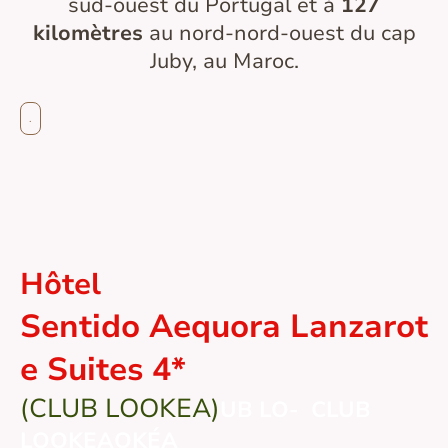
sud-ouest du Portugal et à
127
kilomètres
au nord-nord-ouest du cap
Juby, au Maroc
.
.
Hôtel
Sentido Aequora Lanzarot
e Suites 4*
(CLUB LOOKEA)
UB LO- CLUB
LOOKEAOKÉA