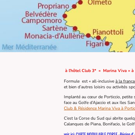
à
l’hôtel Club 3* « Marina Viva » à 
Formule est « all-inclusive
à la frança
et bien d’autres loisirs ou activités s
Implanté au cœur de Porticcio, petite 
face au Golfe d’Ajaccio et aux Iles S
Club & Résidence Marina Viva à Portic
C’est la Corse du Sud qui abrite quelq
Calanques de Piana, Bonifacio, le Golfe 
voir ici: CARTE MODULABLE CORSE -Région d' 