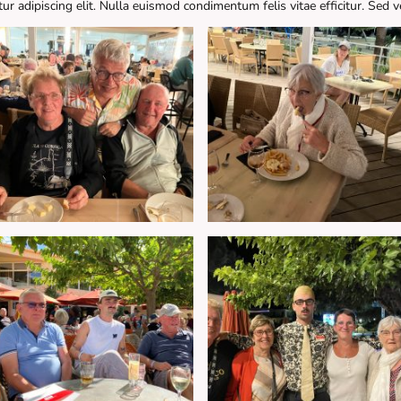
r adipiscing elit. Nulla euismod condimentum felis vitae efficitur. Sed v