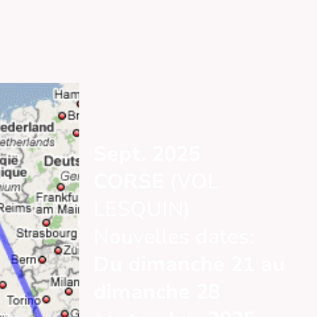
Sept. 2025
CORSE
(VOL
LESQUIN)
Nouvelles dates:
Du dimanche 21 au
dimanche 28