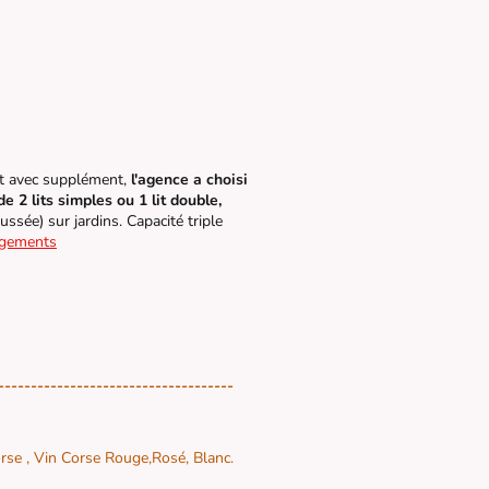
et avec supplément,
l'agence a choisi
 2 lits simples ou 1 lit double,
aussée) sur jardins. Capacité triple
ogements
------------------------------------
Corse , Vin Corse Rouge,Rosé, Blanc.