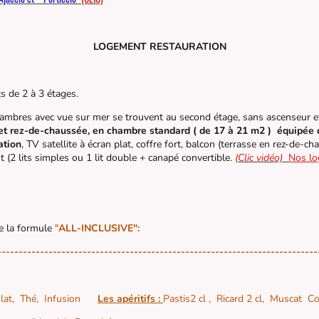
LOGEMENT RESTAURATION
s de 2 à 3 étages.
chambres avec vue sur mer se trouvent au second étage, sans ascenseur 
 et rez-de-chaussée, en chambre standard ( de 17 à 21 m2 ) équipée de
ation
, TV satellite à écran plat, coffre fort, balcon (terrasse en rez-de-ch
 (2 lits simples ou 1 lit double + canapé convertible.
(Clic vidéo)
Nos l
de la formule
"
ALL-INCLUSIVE":
---------------------------------------------------------------------------
lat,
Thé,
Infusion
Les apéritifs :
Pastis2 cl , Ricard 2 cl, Muscat 