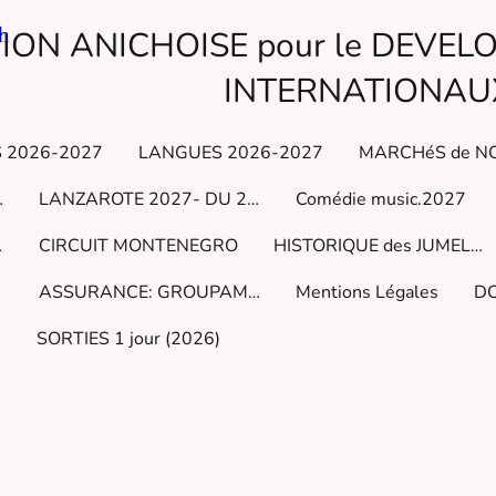
h
ION ANICHOISE pour le DEVE
INTERNATIONAU
 2026-2027
LANGUES 2026-2027
Marmara
LANZAROTE 2027- DU 23 au 30 JAN
Comédie music.2027
2027
CIRCUIT MONTENEGRO
HISTORIQUE des JUMELAGES du début à cejour
ASSURANCE: GROUPAMA COHESION ARCANGE
Mentions Légales
5
SORTIES 1 jour (2026)