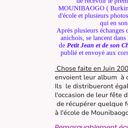
de recevoir le premi
MOUNIBAOGO ( Burkina Fa
d'école et plusieurs photos
qui en son
Après plusieurs échanges d
anichois, se lancent dans l
de
Petit Jean et de son 
publié et envoyé aux cor
Chose faite en Juin 20
envoient leur album
à 
Ils le distribueront ég
l'occasion de leur fête 
de récupérer quelque fo
à l'école de Mounibaogo
Remarquablement écrit