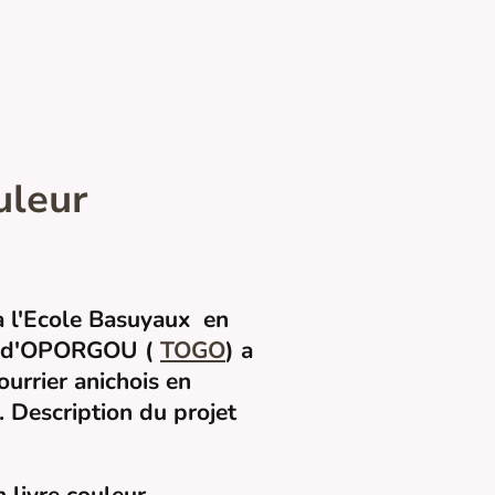
uleur
t à l'Ecole Basuyaux en
re d'OPORGOU (
TOGO
) a
ourrier anichois en
Description du projet