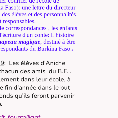
er courrier de l'école de
so): une lettre du directeur
 des élèves et des personnalités
t responsables.
e correspondances , les enfants
'écriture d'un conte: L'histoire
Chapeau magique
, destiné à être
respondants du Burkina Faso.
.
09
: Les élèves d'Aniche
chacun des amis du B.F. .
alement dans leur école, à
de fin d'année dans le but
nds qu'ils feront parvenir
.
, fourmillant