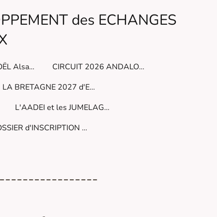
LOPPEMENT des ECHANGES
X
MARCHéS de NOËL Alsaciens
CIRCUIT 2026 ANDALOUSIE
LA BRETAGNE 2027 d'EST en OUEST
L'AADEI et les JUMELAGES
DOSSIER d'INSCRIPTION à l'AADEI ( à imprimer)
-----------------