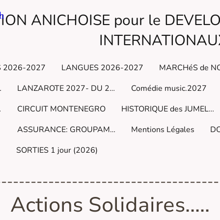
h
ION ANICHOISE pour le DEVE
INTERNATIONAU
 2026-2027
LANGUES 2026-2027
Marmara
LANZAROTE 2027- DU 23 au 30 JAN
Comédie music.2027
2027
CIRCUIT MONTENEGRO
HISTORIQUE des JUMELAGES du début à cejour
ASSURANCE: GROUPAMA COHESION ARCANGE
Mentions Légales
5
SORTIES 1 jour (2026)
--------------------------------------
Actions Solidaires.....