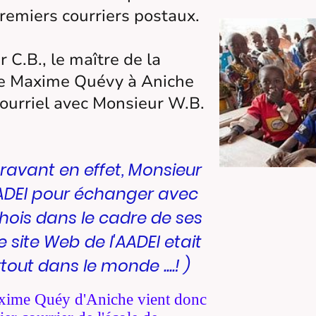
premiers courriers postaux.
 C.B., le maître de la
le Maxime Quévy à Aniche
 courriel avec Monsieur W.B.
avant en effet, Monsieur
l'AADEI pour échanger avec
hois dans le cadre de ses
le site Web de l'AADEI etait
out dans le monde ....! )
axime Quéy d'Aniche vient donc