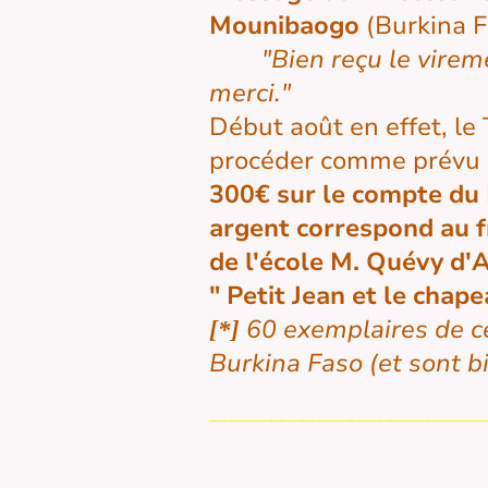
Mounibaogo
(Burkina F
"Bien reçu le viremen
merci."
Début août en effet, le 
procéder comme prévu
300€ sur le compte du 
argent correspond au fr
de l'école M. Quévy d'A
" Petit Jean et le chap
60 exemplaires de ce
[*]
Burkina Faso (et sont bi
____________________________