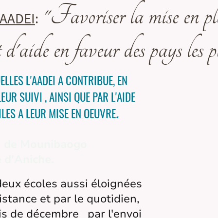
"Favoriser la mise en pla
'AADEI
:
t d'aide en faveur des pays les p
LLES L'AADEI A CONTRIBUE, EN
EUR SUIVI , AINSI QUE PAR L'AIDE
ILES A LEUR MISE EN OEUVRE
.
le de Mounibaogo
 d'Aniche.
deux écoles aussi éloignées
distance et par le quotidien,
ois de décembre par l'envoi