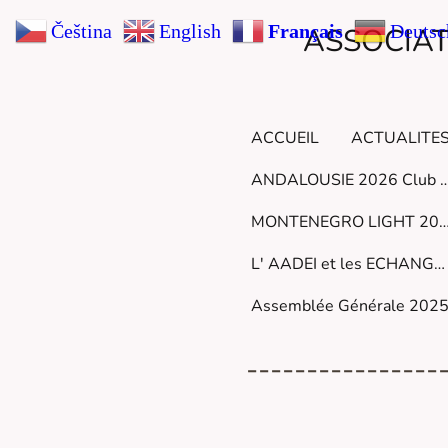
Čeština‎
English
Français
Deutsc
ASSOCIAT
ACCUEIL
ACTUALITES
ANDALOUSIE 2026 Club 
MONTENEGRO LIGHT 
L' AADEI et les ECHANGES INTERNATIONAUX
Assemblée Générale 202
----------------